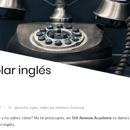
f
aprender inglés
,
inglés por teléfono
,
listening
no y no sabes cómo? No te preocupes, en
5th Avenue Academy
te damos 
n inglés.