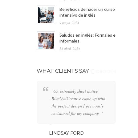
Beneficios de hacer un curso
intensivo de inglés
9 mayo, 2024
Saludos en inglés: Formales e
informales
23 abril, 2024
WHAT CLIENTS SAY
"On extremely short notice,
"W
BlueOwlCreative came up with
lo
the perfect design I previously
de
envisioned for my company. "
an
LINDSAY FORD
GE