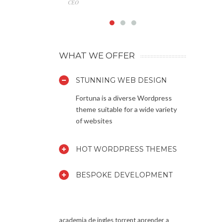
CEO
Marketin
WHAT WE OFFER
STUNNING WEB DESIGN
Fortuna is a diverse Wordpress
theme suitable for a wide variety
of websites
HOT WORDPRESS THEMES
BESPOKE DEVELOPMENT
academia de ingles torrent
aprender a