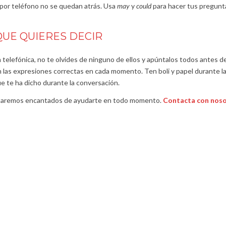
 por teléfono no se quedan atrás. Usa
may
y
could
para hacer tus pregunta
QUE QUIERES DECIR
elefónica, no te olvides de ninguno de ellos y apúntalos todos antes de i
n las expresiones correctas en cada momento. Ten boli y papel durante la
que te ha dicho durante la conversación.
staremos encantados de ayudarte en todo momento.
Contacta con noso