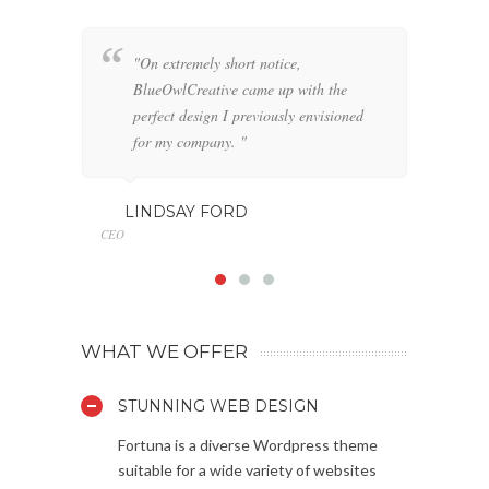
"On extremely short notice,
"W
BlueOwlCreative came up with the
fo
perfect design I previously envisioned
cl
for my company. "
GE
Marketin
LINDSAY FORD
CEO
WHAT WE OFFER
STUNNING WEB DESIGN
Fortuna is a diverse Wordpress theme
suitable for a wide variety of websites