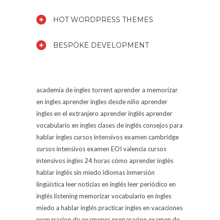
HOT WORDPRESS THEMES
BESPOKE DEVELOPMENT
academia de ingles torrent
aprender a memorizar
en ingles
aprender ingles desde niño
aprender
ingles en el extranjero
aprender inglés
aprender
vocabulario en ingles
clases de inglés
consejos para
hablar ingles
cursos intensivos examen cambridge
cursos intensivos examen EOI valencia
cursos
intensivos ingles 24 horas
cómo aprender inglés
hablar inglés sin miedo
idiomas
inmersión
lingüística
leer noticias en inglés
leer periódico en
inglés
listening
memorizar vocabulario en ingles
miedo a hablar inglés
practicar ingles en vacaciones
preparacion de examenes
preparacion examen de