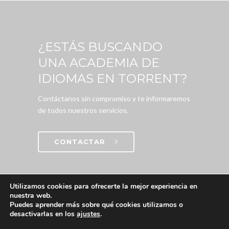
¿ESTÁS BUSCANDO
UNA ACADEMIA DE
IDIOMAS EN TORRENT?
Contáctanos sin compromiso y te informaremos
de todos nuestros servicios.
CONTACTAR
Utilizamos cookies para ofrecerte la mejor experiencia en
nuestra web.
Puedes aprender más sobre qué cookies utilizamos o
desactivarlas en los
ajustes
.
© 2020 5thavenueacademy.com |
Aviso legal
|