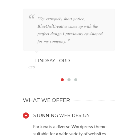
"On extremely short notice,
"W
BlueOwlCreative came up with the
fo
perfect design I previously envisioned
cl
for my company. "
GE
Marketin
LINDSAY FORD
CEO
WHAT WE OFFER
STUNNING WEB DESIGN
Fortuna is a diverse Wordpress theme
suitable for a wide variety of websites