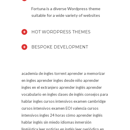
Fortuna is a diverse Wordpress theme
suitable for a wide variety of websites
HOT WORDPRESS THEMES
BESPOKE DEVELOPMENT
academia de ingles torrent
aprender a memorizar
en ingles
aprender ingles desde niño
aprender
ingles en el extranjero
aprender inglés
aprender
vocabulario en ingles
clases de inglés
consejos para
hablar ingles
cursos intensivos examen cambridge
cursos intensivos examen EOI valencia
cursos
intensivos ingles 24 horas
cómo aprender inglés
hablar inglés sin miedo
idiomas
inmersión
lingüística
leer noticias en inglés
leer periódico en