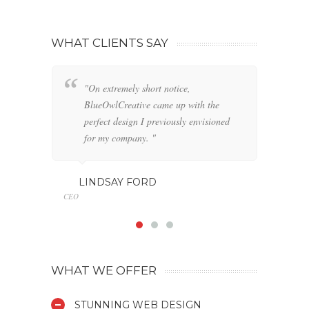
WHAT CLIENTS SAY
"On extremely short notice,
"W
BlueOwlCreative came up with the
fo
perfect design I previously envisioned
cl
for my company. "
GE
Marketin
LINDSAY FORD
CEO
WHAT WE OFFER
STUNNING WEB DESIGN