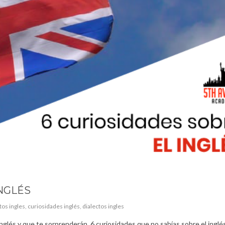
NGLÉS
tos ingles
,
curiosidades inglés
,
dialectos ingles
glés y que te sorprenderán. 6 curiosidades que no sabías sobre el inglés