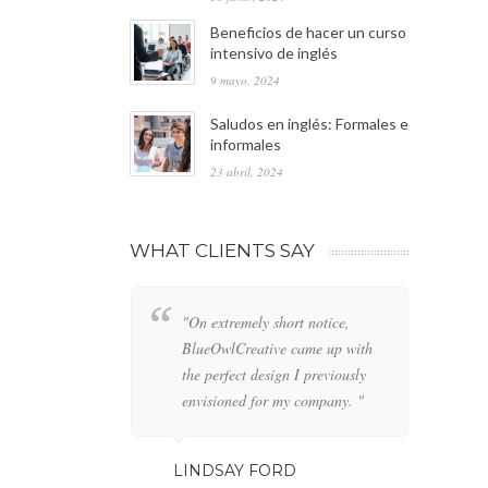
Beneficios de hacer un curso
intensivo de inglés
9 mayo, 2024
Saludos en inglés: Formales e
informales
23 abril, 2024
WHAT CLIENTS SAY
"On extremely short notice,
"W
BlueOwlCreative came up with
lo
the perfect design I previously
de
envisioned for my company. "
an
LINDSAY FORD
GE