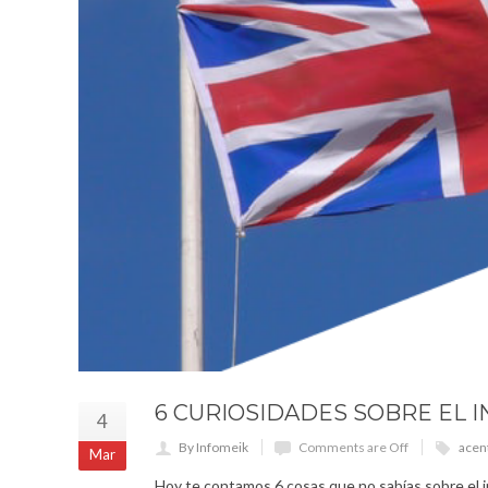
6 CURIOSIDADES SOBRE EL I
4
By Infomeik
Comments are Off
acen
Mar
Hoy te contamos 6 cosas que no sabías sobre el in