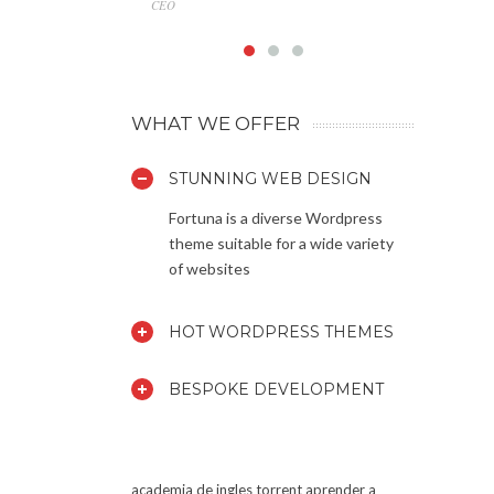
CEO
Marketin
WHAT WE OFFER
STUNNING WEB DESIGN
Fortuna is a diverse Wordpress
theme suitable for a wide variety
of websites
HOT WORDPRESS THEMES
BESPOKE DEVELOPMENT
academia de ingles torrent
aprender a