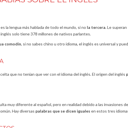
 es la lengua más hablada de todo el mundo, si no
la tercera
. Le superan 
 inglés solo tiene 378 millones de nativos parlantes.
gua comodín
, si no sabes chino u otro idioma, el inglés es universal y pue
A
elta que no tenían que ver con el idioma del inglés. El origen del inglés
lta muy diferente al español, pero en realidad debido a las invasiones de
 común. Hay diversas
palabras que se dicen iguales
en estos tres idioma