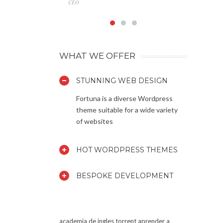
CEO
Marketin
WHAT WE OFFER
STUNNING WEB DESIGN
Fortuna is a diverse Wordpress
theme suitable for a wide variety
of websites
HOT WORDPRESS THEMES
BESPOKE DEVELOPMENT
academia de ingles torrent
aprender a