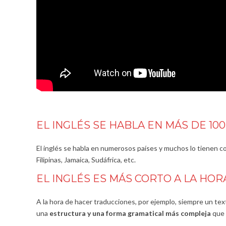
EL INGLÉS SE HABLA EN MÁS DE 100
El inglés se habla en numerosos países y muchos lo tienen co
Filipinas, Jamaica, Sudáfrica, etc.
EL INGLÉS ES MÁS CORTO A LA HO
A la hora de hacer traducciones, por ejemplo, siempre un tex
una
estructura y una forma gramatical más compleja
que l