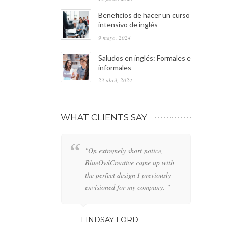
Beneficios de hacer un curso
intensivo de inglés
9 mayo, 2024
Saludos en inglés: Formales e
informales
23 abril, 2024
WHAT CLIENTS SAY
"On extremely short notice,
"W
BlueOwlCreative came up with
lo
the perfect design I previously
de
envisioned for my company. "
an
LINDSAY FORD
GE