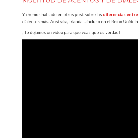
MULTITUD DE ACENTOS Y DE DIAL
Ya hemos hablado en otros post sobre las
diferencias entre
dialectos más. Australia, Irlanda… incluso en el Reino Unid
¡Te dejamos un vídeo para que veas que es verdad!