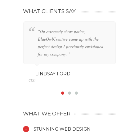
WHAT CLIENTS SAY
"On extremely short notice,
"W
BlueOwlCreative came up with the
fo
perfect design I previously envisioned
cl
for my company. "
GE
Marketin
LINDSAY FORD
CEO
WHAT WE OFFER
STUNNING WEB DESIGN