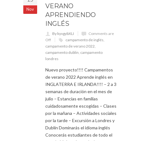
VERANO
Nov
APRENDIENDO
INGLÉS
By kyvgybXLI
Comments are
Off
campamento de inglés
,
campamento de verano 2022
,
campamento dublin
,
campamento
londres
Nuevo proyecto!!!! Campamentos
de verano 2022 Aprende inglés en
INGLATERRA E IRLANDA!!!! – 2 a 3
semanas de duración en el mes de
julio – Estancias en familias
cuidadosamente escogidas – Clases
por la mañana – Actividades sociales
por la tarde – Excursión a Londres y
Dublín Dominarás el idioma inglés
Conocerás estudiantes de todo el