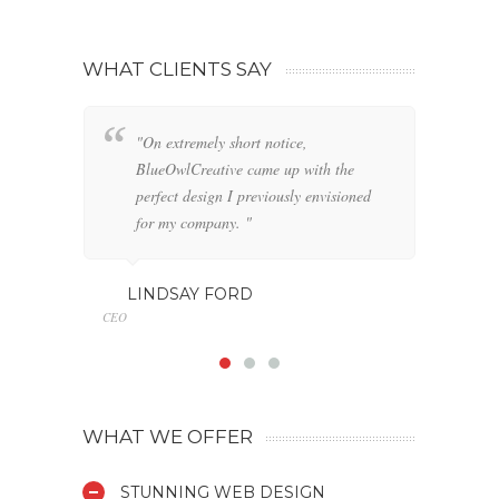
WHAT CLIENTS SAY
"On extremely short notice,
"W
BlueOwlCreative came up with the
fo
perfect design I previously envisioned
cl
for my company. "
GE
Marketin
LINDSAY FORD
CEO
WHAT WE OFFER
STUNNING WEB DESIGN