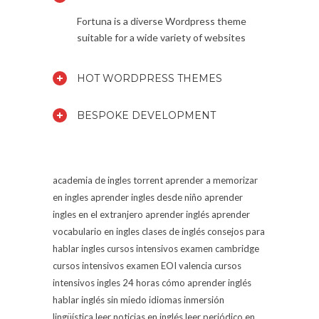
Fortuna is a diverse Wordpress theme
suitable for a wide variety of websites
HOT WORDPRESS THEMES
BESPOKE DEVELOPMENT
academia de ingles torrent
aprender a memorizar
en ingles
aprender ingles desde niño
aprender
ingles en el extranjero
aprender inglés
aprender
vocabulario en ingles
clases de inglés
consejos para
hablar ingles
cursos intensivos examen cambridge
cursos intensivos examen EOI valencia
cursos
intensivos ingles 24 horas
cómo aprender inglés
hablar inglés sin miedo
idiomas
inmersión
lingüística
leer noticias en inglés
leer periódico en