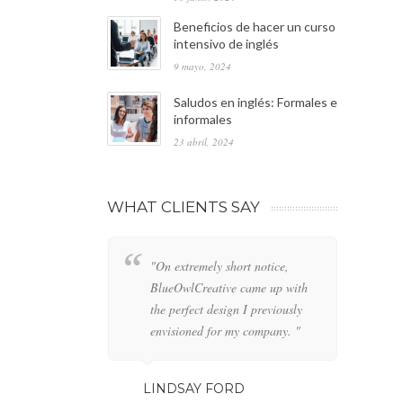
Beneficios de hacer un curso
intensivo de inglés
9 mayo, 2024
Saludos en inglés: Formales e
informales
23 abril, 2024
WHAT CLIENTS SAY
"On extremely short notice,
"W
BlueOwlCreative came up with
lo
the perfect design I previously
de
envisioned for my company. "
an
LINDSAY FORD
GE