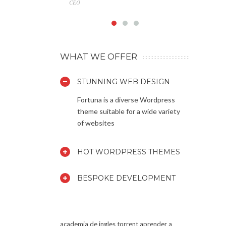
CEO
Marketin
WHAT WE OFFER
STUNNING WEB DESIGN
Fortuna is a diverse Wordpress
theme suitable for a wide variety
of websites
HOT WORDPRESS THEMES
BESPOKE DEVELOPMENT
academia de ingles torrent
aprender a